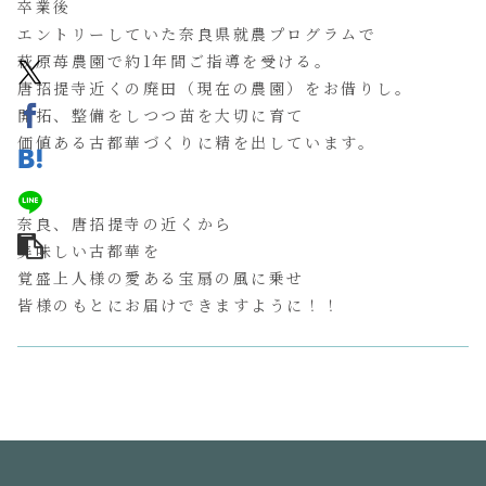
卒業後
エントリーしていた奈良県就農プログラムで
萩原苺農園で約1年間ご指導を受ける。
唐招提寺近くの廃田（現在の農園）をお借りし。
開拓、整備をしつつ苗を大切に育て
価値ある古都華づくりに精を出しています。
奈良、唐招提寺の近くから
美味しい古都華を
覚盛上人様の愛ある宝扇の風に乗せ
皆様のもとにお届けできますように！！